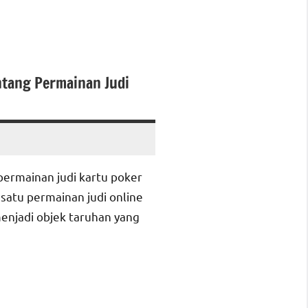
ntang Permainan Judi
permainan judi kartu poker
 satu permainan judi online
enjadi objek taruhan yang