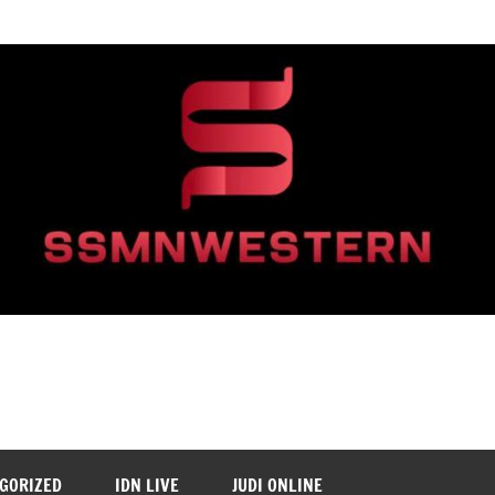
GORIZED
IDN LIVE
JUDI ONLINE