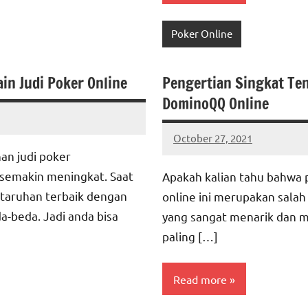
Poker Online
n Judi Poker Online
Pengertian Singkat Te
DominoQQ Online
October 27, 2021
aseko932
No
an judi poker
comments
 semakin meningkat. Saat
Apakah kalian tahu bahwa 
is taruhan terbaik dengan
online ini merupakan salah
-beda. Jadi anda bisa
yang sangat menarik dan m
paling […]
Read more