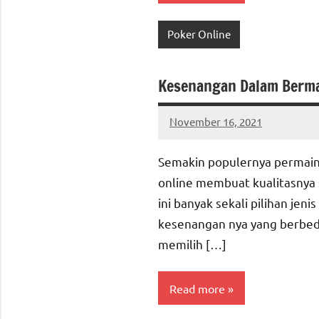
Poker Online
Kesenangan Dalam Bermai
November 16, 2021
aseko932
No
comments
Semakin populernya permain
online membuat kualitasnya
ini banyak sekali pilihan jen
kesenangan nya yang berbeda
memilih […]
Read more