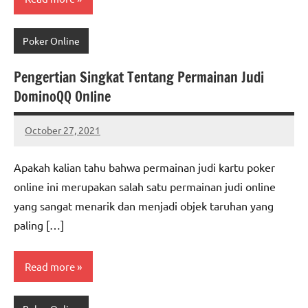
Poker Online
Pengertian Singkat Tentang Permainan Judi
DominoQQ Online
October 27, 2021
aseko932
No
comments
Apakah kalian tahu bahwa permainan judi kartu poker
online ini merupakan salah satu permainan judi online
yang sangat menarik dan menjadi objek taruhan yang
paling […]
Read more