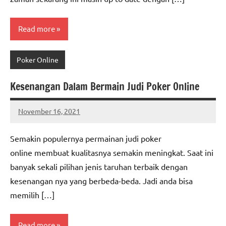
Read more
Poker Online
Kesenangan Dalam Bermain Judi Poker Online
November 16, 2021
aseko932
No
comments
Semakin populernya permainan judi poker
online membuat kualitasnya semakin meningkat. Saat ini
banyak sekali pilihan jenis taruhan terbaik dengan
kesenangan nya yang berbeda-beda. Jadi anda bisa
memilih […]
Read more