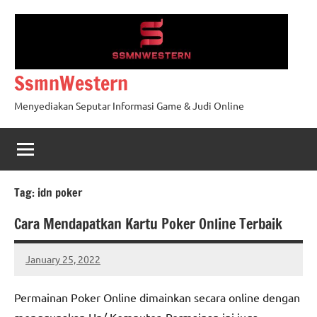
Skip
to
content
SsmnWestern
Menyediakan Seputar Informasi Game & Judi Online
Tag:
idn poker
Cara Mendapatkan Kartu Poker Online Terbaik
January 25, 2022
aseko932
No
comments
Permainan Poker Online dimainkan secara online dengan
menggunakan Hp/ Komputer. Permainan ini juga