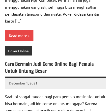
menggunakan uang asli, sehingga bisa menghasilkan
pendapatan langsung dan nyata. Poker didasarkan dari
kartu […]
Read more
Poker Online
Cara Bermain Judi Ceme Online Bagi Pemula
Untuk Untung Besar
December 1, 2021
aseko932
No
comments
Saat ini sangat mudah bagi para pemain mesin slot untuk
bisa bermain judi idn ceme online. mengapa? Karena
zaman sekarang ini masih up to date dengan […]