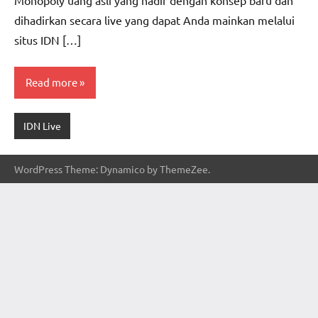
dihadirkan secara live yang dapat Anda mainkan melalui
situs IDN […]
Read more
IDN Live
WordPress Theme: Dynamico by ThemeZee.